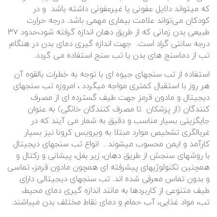
که میتواند دلایل عفونی یا غیرعفونی داشته باشد و در
کودکان می‌تواند علامت بیماری مهمی باشد. درجه حرارت
طبیعی بدن زمانی که از طریق دهان اندازه گرفته شود،حدود ۳۷
درجه سانتی گراد است. جهت اندازه گیری دمای بدن در هنگام
تب از دماسنج های بدن یا تب سنج استفاده می گردد.
استفاده از تب سنجهای جیوه ای با توجه به خطرات بالقوه آن
هر روز با استقبال کمتری مواجه میگردد ، امروزه تب سنجهای
دیجیتال و مادون قرمز جهت طیف گسترده ای از مصرف
کنندگان (از پزشکان تا مصرف کنندگان خانگی) به عنوان
جایگزینی بسیار مناسب و دقیق به شمار می آیند که در
غربالگری تشخیص موارد مبتلا به ویرویس کرونا نیز بسیار
کارآمد و ایمن محسوب میشوند . انواع تب سنجهای دیجیتال
با روشهای سنجش از طریق دهان، زیر بغل، پیشانی و رکتال و
همچنین تکنولوژیهای پیشرفته ای همچون مادون قرمز، تماسی
و بدون تماس معرفی شده اند. تب سنجهای دیجیتالی دارای
طیف متنوعی از کاربردها به مانند اندازه گیری دمای محیط،
تب، مواد غذایی، آب حمام و دمای نقاط مختلف بدن میباشند.