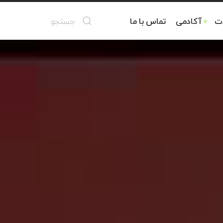
ات
آکادمی
تماس با ما