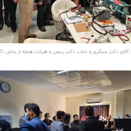
آقای دکتر عسگری و جناب دکتر ربیعی و هیئت همراه از بخش R&D شرکت