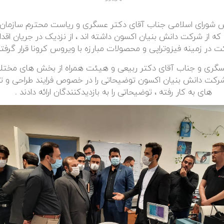
 شورای اسلامی جناب آقای دکتر عسگری و ریاست محترم سازمان 
که از شرکت دانش بنیان اکسون داشته اند ، از نزدیک در جریان اق
 در زمینه فیزوتراپی و محصولات مبارزه با ویروس کرونا قرار گرفتن
 عسگری و جناب آقای دکتر ربیعی و هیئت همراه از بخش های مختل
کت دانش بنیان اکسون توضیحاتی را در خصوص فرایند طراحی و ت
های به کار رفته ، توضیحاتی را به بازدیدکنندگان ارائه دادند .