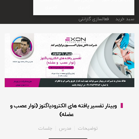
کاربری
کاربری
سبد خرید
فعالسازی گارانتی
وبینار تفسیر یافته های الکترودیاگنوز (نوار عصب و
عضله)
توضیحات
مدرس
جلسات