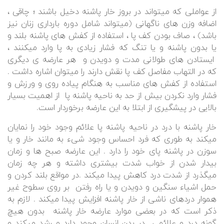
از عواملی که میتواند در بروز خار پاشنه دخیل باشند ؛ چاقی ،
اضافه وزن های ناگهانی (میتواند شامل دوره بارداری زنان نیز
باشد) ، صاف بودن کف پا ، استفاده از کفش های پاشنه بلند و
یا بدون پاشنه و یا تنگ که فشار زیادی به پا وارد میکنند ،
ایستادن های طولانی مدت و دویدن و هر عارضه ی دیگری
که در التهاب مفاصل کف پا نقش دارند را میتوان اشاره داشت .
استفاده از کفش های مناسب به هنگام پیاده روی و ورزش و
فشار وارد نکردن بیش از حد به ناحیه پاشنه پا از اهمیت بسیار
بالایی در پیشگیری از ابتلا به این عارضه برخوردار است.
خار پاشنه با درد در ناحیه پاشنه پا علائم وجود خود را نمایان
میکند به طوری که فرد احساس وجود شیء به مانند خار و یا
سوزن در پاشنه پای خود را دارد . این عارضه صبح ها و زمان
بیدار شدن از خواب شدت بیشتری داشته و هر چه زمان
میگذرد از شدت درد کاهش پیدا میکند .در مواقع بلند کردن و
حمل اشیاء سنگین و دویدن و یا راه رفتن بر روی سطوح غیر
هموار درد‌های ناشی از خار پاشنه افزایش پیدا میکند . لازم به
ذکر است که در بعضی موارد عارضه خار پاشنه بدون هیچ
گونه درد و علائمی در بدن انسان وجود دارد و رشد میکند و