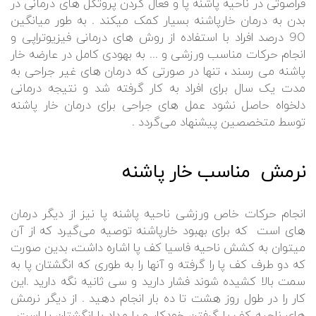
فراصوتی در ناحیه پاشنه پا و فعال کردن پروتکل های درمانی در
بدن به درمان خارپاشنه بسیار کمک میکند . به طور میانگین
90 درصد افراد با استفاده از روش های درمانی فیزیوتراپی و
انجام حرکات مناسب ورزشی و ... به بهودی کامل در عارضه خار
پاشنه می رسند ، تنها در صورتی که درمان های غیر جراحی به
مدت یک سال برای افراد به کار گرفته شد و نتیجه درمانی
دلخواه حاصل نشود عمل های جراحی برای درمان خار پاشنه
توسط متخصصین پیشنهاد می‌گردد .
نرمش مناسب خار پاشنه
انجام حرکات خاص ورزشی ناحیه پاشنه پا نیز از دیگر درمان
های است که برای بهبود خارپاشنه توصیه می‌گیرد که از آن
میتوان به کشش ناحیه فاسیا کف پا اشاره داشت، بدین صورت
که دو طرف کف پا را گرفته و آنها را به طوری که انگشتان پا به
سمت بالا کشیده شوند فشار دارید و سی ثانیه نگه دارید .این
کار را در طول روز هشت تا ده بار انجام دهید . از دیگر نرمش
های ناحیه کف پا گرفتن خودکار و یا مداد با انگشتان پا است .