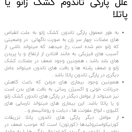
علل پارگی تاندوم کشک زانو یا
پاتلا
به طور معمول پارگی تاندون کشک زانو به علت انقباض
های عضلات چهار سر ران به صورت ناگهانی در وضعیتی
که زانو خم شده است رخ میدهد که میتواند ناشی از
آسیب های فیزیکی به مانند افتادن از ارتفاع و یا پریدن
های بلند باشد ، همچنین وجود ضعف در عضلات کشک
زانو و ضعف رشته ها و بافت های تاندون میتواند عامل
دیگری در پارگی تاندون پاتلا باشد .
همچنین وجود بیماری های مزمن که باعث کاهش
جریانات خونی و اکسیژن رسانی به بافت های بدن است
نیز میتواند از عوامل دیگذر در پارگی های تاندون کشک زانو
و یا پاتلا باشد. این بیماری های میتواند نارسایی های
کلیوی ، انواع عفونت ها ، دیابت و روماتیسم و...
از عوامل دیگر پارگی های تاندون پاتلا تزریقات
کورتیکواستروئیدها (کورتون) است که موجب ضعف در
نواحی از تاندون میگیردد که احتمال پارگی ها را به مقدار